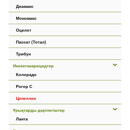
Диамакс
Мономакс
Оцелот
Пассат (Тотал)
Трибун
Инсектакарицидтер
Колорадо
Рогор С
Цепеллин
Ұрықтарды дәрілегіштер
Ланта