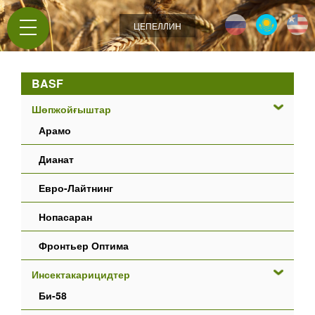
Jump to navigation
ЦЕПЕЛЛИН
BASF
Шөпжойғыштар
Арамо
Дианат
Евро-Лайтнинг
Нопасаран
Фронтьер Оптима
Инсектакарицидтер
Би-58