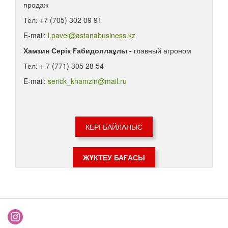
продаж
Тел: +7 (705) 302 09 91
E-mail:
l.pavel@astanabusiness.kz
Хамзин Серік Ғабидоллаұлы -
главный агроном
Тел: + 7 (771) 305 28 54
E-mail:
serick_khamzin@mail.ru
КЕРІ БАЙЛАНЫС
ЖҮКТЕУ БАҒАСЫ