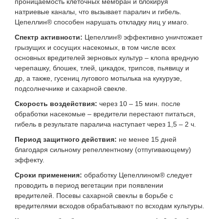
проницаемость клеточных мембран и блокируя
натриевые каналы, что вызывает паралич и гибель.
Цепеллин® способен нарушать откладку яиц у имаго.
Спектр активности:
Цепеллин® эффективно уничтожает
грызущих и сосущих насекомых, в том числе всех
основных вредителей зерновых культур – клопа вредную
черепашку, блошек, тлей, цикадок, трипсов, пьявицу и
др, а также, гусениц лугового мотылька на кукурузе,
подсолнечнике и сахарной свекле.
Скорость воздействия:
через 10 – 15 мин. после
обработки насекомые – вредители перестают питаться,
гибель в результате паралича наступает через 1,5 – 2 ч.
Период защитного действия:
не менее 15 дней
благодаря сильному репеллентному (отпугивающему)
эффекту.
Сроки применения:
обработку Цепеллином® следует
проводить в период вегетации при появлении
вредителей. Посевы сахарной свеклы в борьбе с
вредителями всходов обрабатывают по всходам культуры.