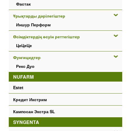
Фастак
Ұрықтарды дәрілегіштер
Иншур Перформ
Өсімдіктердің өсуін реттегіштер
ЦеЦеЦе
Фунгицидтер
Рекс Дуо
NUFARM
Estet
Кредит Икстрим
Кампосан Экстра SL
SYNGENTA