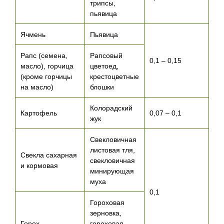
трипсы,
пьявица
Ячмень
Пьявица
Рапс (семена,
Рапсовый
0,1 – 0,15
масло), горчица
цветоед,
(кроме горчицы
крестоцветные
на масло)
блошки
Колорадский
Картофель
0,07 – 0,1
жук
Свекловичная
листовая тля,
Свекла сахарная
свекловичная
и кормовая
минирующая
муха
0,1
Гороховая
зерновка,
Горох
гороховая