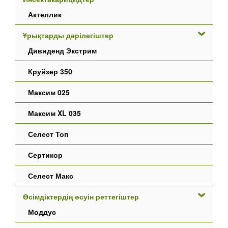
Актеллик
Ұрықтарды дәрілегіштер
Дивиденд Экстрим
Круйзер 350
Максим 025
Максим XL 035
Селест Топ
Сертикор
Селест Макс
Өсімдіктердің өсуін реттегіштер
Моддус