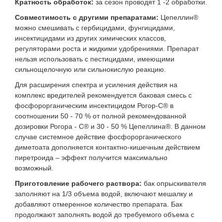
Кратность обработок:
за сезон проводят 1 -2 обработки.
Совместимость с другими препаратами:
Цепеллин®
можно смешивать с гербицидами, фунгицидами,
инсектицидами из других химических классов,
регуляторами роста и жидкими удобрениями. Препарат
нельзя использовать с пестицидами, имеющими
сильнощелочную или сильнокислую реакцию.
Для расширения спектра и усиления действия на
комплекс вредителей рекомендуется баковая смесь с
фосфорорганическим инсектицидом Рогор-С® в
соотношении 50 - 70 % от полной рекомендованной
дозировки Рогора - С® и 30 - 50 % Цепеллина®. В данном
случае системное действие фосфорорганического
диметоата дополняется контактно-кишечным действием
пиретроида – эффект получится максимально
возможный.
Приготовление рабочего раствора:
бак опрыскивателя
заполняют на 1/3 объема водой, включают мешалку и
добавляют отмеренное количество препарата. Бак
продолжают заполнять водой до требуемого объема с