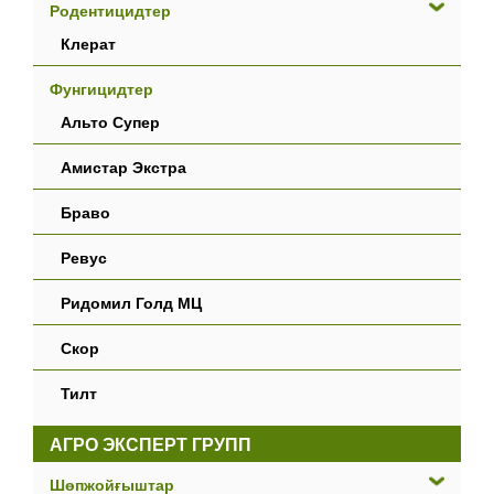
Родентицидтер
Клерат
Фунгицидтер
Альто Супер
Амистар Экстра
Браво
Ревус
Ридомил Голд МЦ
Скор
Тилт
АГРО ЭКСПЕРТ ГРУПП
Шөпжойғыштар