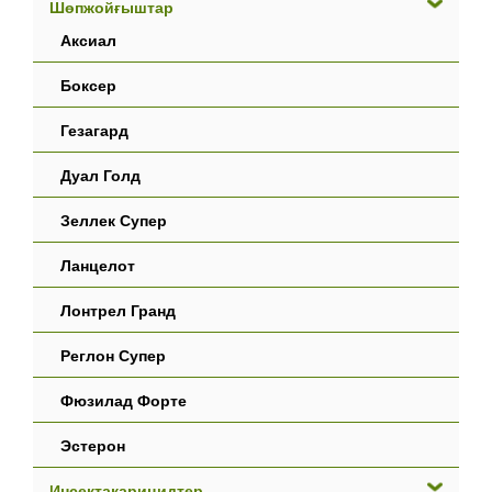
Шөпжойғыштар
Аксиал
Боксер
Гезагард
Дуал Голд
Зеллек Супер
Ланцелот
Лонтрел Гранд
Реглон Супер
Фюзилад Форте
Эстерон
Инсектакарицидтер