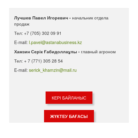
Лучшев Павел Игоревич -
начальник отдела
продаж
Тел: +7 (705) 302 09 91
E-mail:
l.pavel@astanabusiness.kz
Хамзин Серік Ғабидоллаұлы -
главный агроном
Тел: + 7 (771) 305 28 54
E-mail:
serick_khamzin@mail.ru
КЕРІ БАЙЛАНЫС
ЖҮКТЕУ БАҒАСЫ