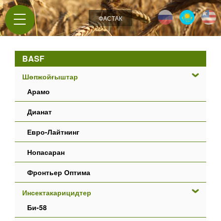
Jump to navigation
ФАСТАК
BASF
Шөпжойғыштар
Арамо
Дианат
Евро-Лайтнинг
Нопасаран
Фронтьер Оптима
Инсектакарицидтер
Би-58