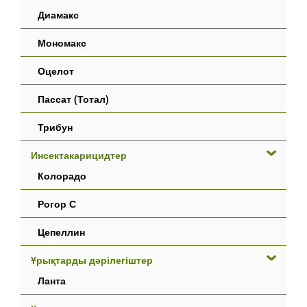
Диамакс
Мономакс
Оцелот
Пассат (Тотал)
Трибун
Инсектакарицидтер
Колорадо
Рогор С
Цепеллин
Ұрықтарды дәрілегіштер
Ланта