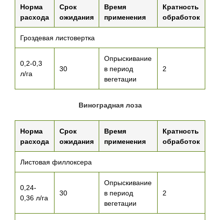
Норма
Срок
Время
Кратность
расхода
ожидания
применения
обработок
Гроздевая листовертка
Опрыскивание
0,2-0,3
30
в период
2
л/га
вегетации
Виноградная лоза
Норма
Срок
Время
Кратность
расхода
ожидания
применения
обработок
Листовая филлоксера
Опрыскивание
0,24-
30
в период
2
0,36 л/га
вегетации