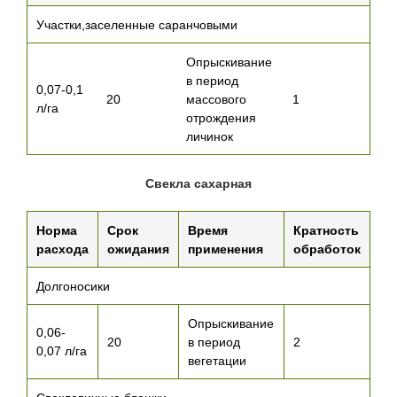
Участки,заселенные саранчовыми
Опрыскивание
в период
0,07-0,1
20
массового
1
л/га
отрождения
личинок
Свекла сахарная
Норма
Срок
Время
Кратность
расхода
ожидания
применения
обработок
Долгоносики
Опрыскивание
0,06-
20
в период
2
0,07 л/га
вегетации