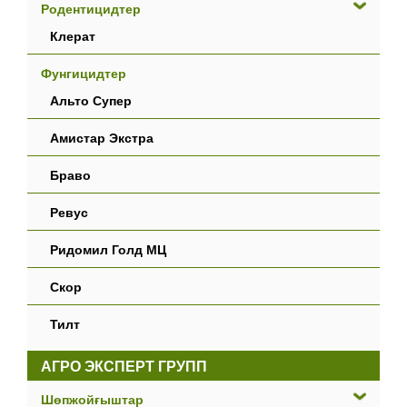
Родентицидтер
Клерат
Фунгицидтер
Альто Супер
Амистар Экстра
Браво
Ревус
Ридомил Голд МЦ
Скор
Тилт
АГРО ЭКСПЕРТ ГРУПП
Шөпжойғыштар