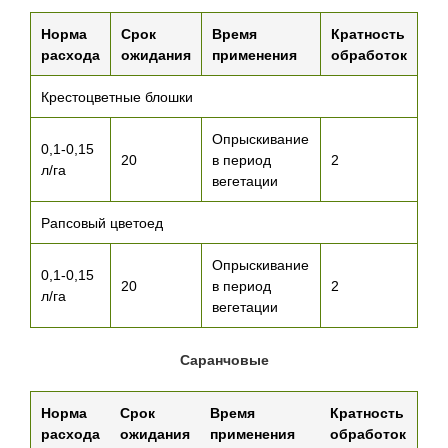
Норма
Срок
Время
Кратность
расхода
ожидания
применения
обработок
Крестоцветные блошки
Опрыскивание
0,1-0,15
20
в период
2
л/га
вегетации
Рапсовый цветоед
Опрыскивание
0,1-0,15
20
в период
2
л/га
вегетации
Саранчовые
Норма
Срок
Время
Кратность
расхода
ожидания
применения
обработок