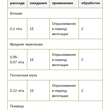
расхода
ожидания
применения
обработок
Блошки
Опрыскивание
0,1 л/га
15
в период
2
вегетации
Вредная черепашка
Опрыскивание
0,06-
15
в период
2
0,07 л/га
вегетации
Гессенская муха
Опрыскивание
0,12 л/га
15
в период
2
вегетации
Пьявица