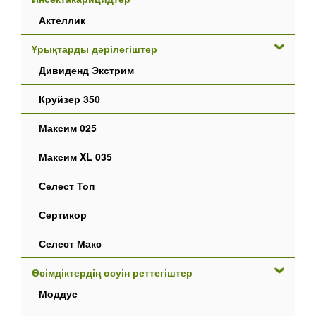
Актеллик
Ұрықтарды дәрілегіштер
Дивиденд Экстрим
Круйзер 350
Максим 025
Максим XL 035
Селест Топ
Сертикор
Селест Макс
Өсімдіктердің өсуін реттегіштер
Моддус