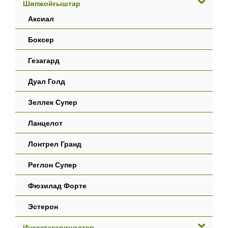
Шөпжойғыштар
Аксиал
Боксер
Гезагард
Дуал Голд
Зеллек Супер
Ланцелот
Лонтрел Гранд
Реглон Супер
Фюзилад Форте
Эстерон
Инсектакарицидтер