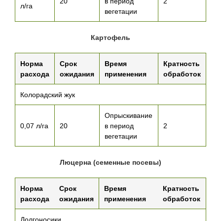
20
в период
2
л/га
вегетации
Картофель
Норма
Срок
Время
Кратность
расхода
ожидания
применения
обработок
Колорадский жук
Опрыскивание
0,07 л/га
20
в период
2
вегетации
Люцерна (семенные посевы)
Норма
Срок
Время
Кратность
расхода
ожидания
применения
обработок
Долгоносики