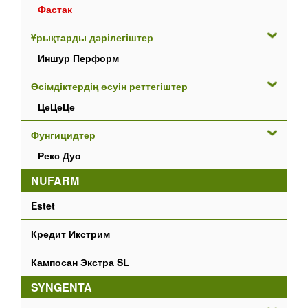
Фастак
Ұрықтарды дәрілегіштер
Иншур Перформ
Өсімдіктердің өсуін реттегіштер
ЦеЦеЦе
Фунгицидтер
Рекс Дуо
NUFARM
Estet
Кредит Икстрим
Кампосан Экстра SL
SYNGENTA