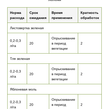
Норма
Срок
Время
Кратность
расхода
ожидания
применения
обработок
Листовертка зеленая
Опрыскивание
0,2-0,3
20
в период
2
л/га
вегетации
Тля зеленая
Опрыскивание
0,2-0,3
20
в период
2
л/га
вегетации
Яблоневая моль
Опрыскивание
0,2-0,3
20
в период
2
л/га