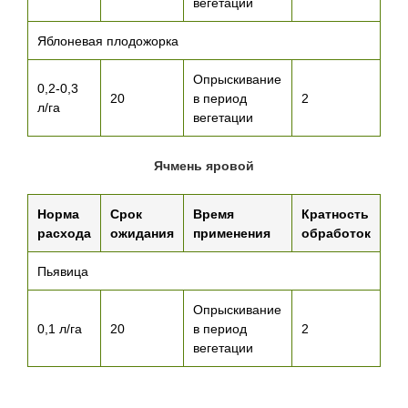
вегетации
Яблоневая плодожорка
Опрыскивание
0,2-0,3
20
в период
2
л/га
вегетации
Ячмень яровой
Норма
Срок
Время
Кратность
расхода
ожидания
применения
обработок
Пьявица
Опрыскивание
0,1 л/га
20
в период
2
вегетации