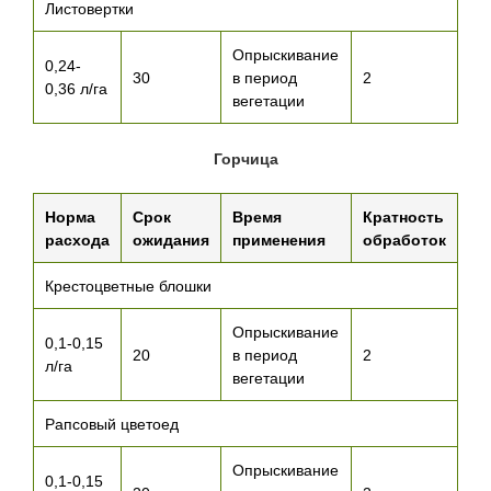
Листовертки
Опрыскивание
0,24-
30
в период
2
0,36 л/га
вегетации
Горчица
Норма
Срок
Время
Кратность
расхода
ожидания
применения
обработок
Крестоцветные блошки
Опрыскивание
0,1-0,15
20
в период
2
л/га
вегетации
Рапсовый цветоед
Опрыскивание
0,1-0,15