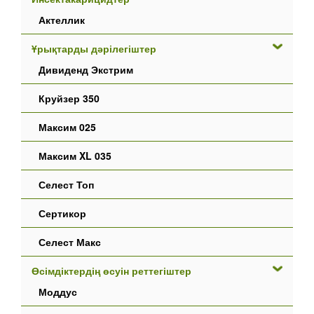
Актеллик
Ұрықтарды дәрілегіштер
Дивиденд Экстрим
Круйзер 350
Максим 025
Максим XL 035
Селест Топ
Сертикор
Селест Макс
Өсімдіктердің өсуін реттегіштер
Моддус