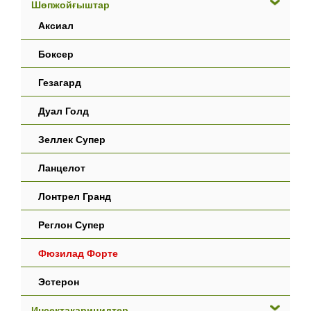
Шөпжойғыштар
Аксиал
Боксер
Гезагард
Дуал Голд
Зеллек Супер
Ланцелот
Лонтрел Гранд
Реглон Супер
Фюзилад Форте
Эстерон
Инсектакарицидтер