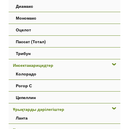
Диамакс
Мономакс
Оцелот
Пассат (Тотал)
Трибун
Инсектакарицидтер
Колорадо
Рогор С
Цепеллин
Ұрықтарды дәрілегіштер
Ланта