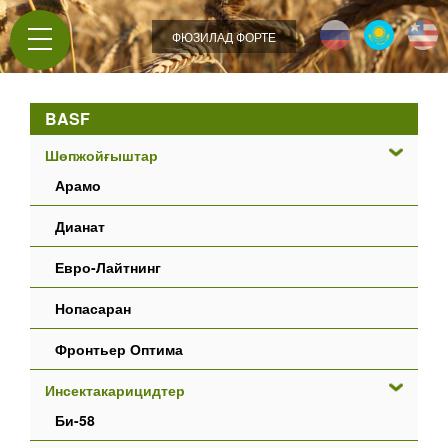
Jump to navigation
ФЮЗИЛАД ФОРТЕ
BASF
Шөпжойғыштар
Арамо
Дианат
Евро-Лайтнинг
Нопасаран
Фронтьер Оптима
Инсектакарицидтер
Би-58