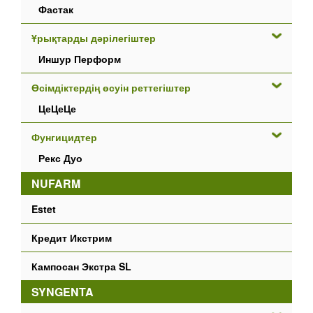
Фастак
Ұрықтарды дәрілегіштер
Иншур Перформ
Өсімдіктердің өсуін реттегіштер
ЦеЦеЦе
Фунгицидтер
Рекс Дуо
NUFARM
Estet
Кредит Икстрим
Кампосан Экстра SL
SYNGENTA