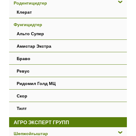
Родентицидтер
Клерат
Фунгицидтер
Альто Супер
Амистар Экстра
Браво
Ревус
Ридомил Голд МЦ
Скор
Тилт
АГРО ЭКСПЕРТ ГРУПП
Шөпжойғыштар