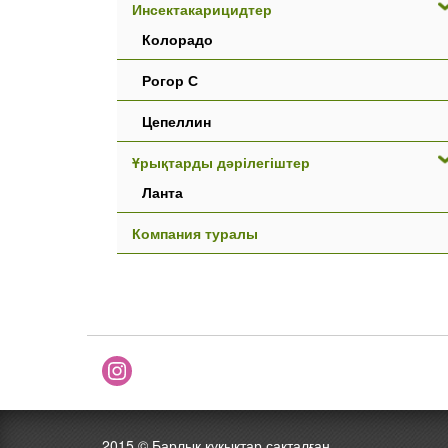
Инсектакарицидтер
Колорадо
Рогор С
Цепеллин
Ұрықтарды дәрілегіштер
Ланта
Компания туралы
2015 ©
Барлық құқықтар сақталған