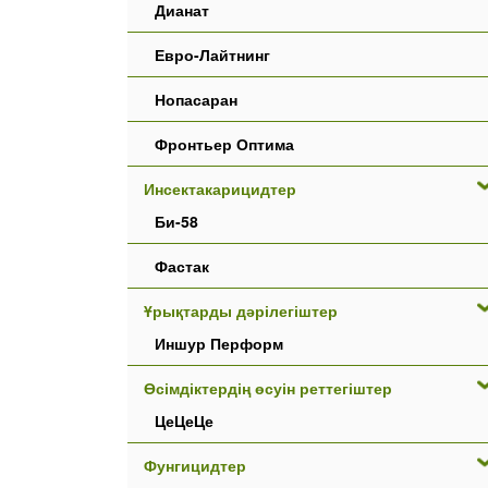
Дианат
Евро-Лайтнинг
Нопасаран
Фронтьер Оптима
Инсектакарицидтер
Би-58
Фастак
Ұрықтарды дәрілегіштер
Иншур Перформ
Өсімдіктердің өсуін реттегіштер
ЦеЦеЦе
Фунгицидтер