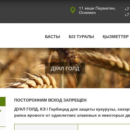
Jump to navigation
11 көше Пермитин,
+7
Оскемен
+7
БАСТЫ
БІЗ ТУРАЛЫ
ҚЫЗМЕТТЕР
ДУАЛ ГОЛД
ПОСТОРОННИМ ВСХОД ЗАПРЕЩЕН
ДУАЛ ГОЛД, КЭ / Гербицид для защиты кукурузы, сахар
рапса ярового от однолетних злаковых и некоторых 