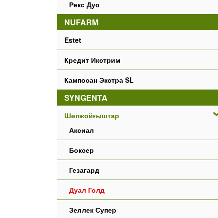
Рекс Дуо
NUFARM
Estet
Кредит Икстрим
Кампосан Экстра SL
SYNGENTA
Шөпжойғыштар
Аксиал
Боксер
Гезагард
Дуал Голд
Зеллек Супер