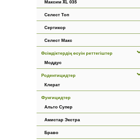
Максим XL 035
Селест Топ
Сертикор
Селест Макс
Өсімдіктердің өсуін реттегіштер
Моддус
Родентицидтер
Клерат
Фунгицидтер
Альто Супер
Амистар Экстра
Браво