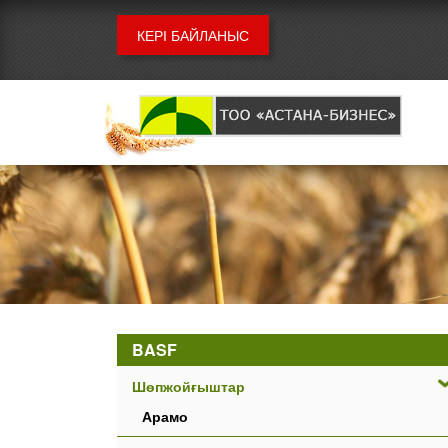
КЕРІ БАЙЛАНЫС
BASF
Шөпжойғыштар
Арамо