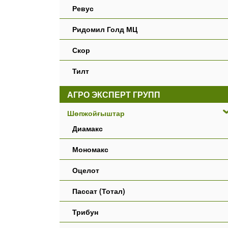
Ревус
Ридомил Голд МЦ
Скор
Тилт
АГРО ЭКСПЕРТ ГРУПП
Шөпжойғыштар
Диамакс
Мономакс
Оцелот
Пассат (Тотал)
Трибун