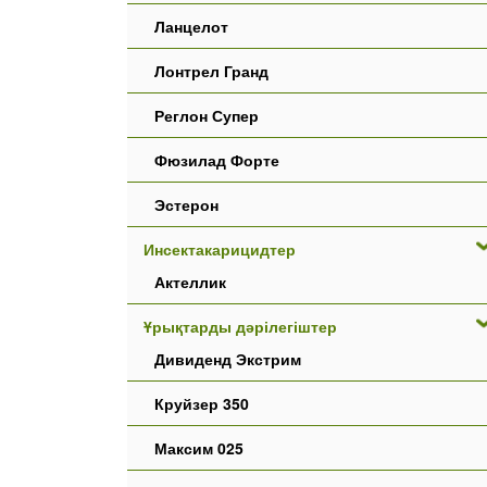
Ланцелот
Лонтрел Гранд
Реглон Супер
Фюзилад Форте
Эстерон
Инсектакарицидтер
Актеллик
Ұрықтарды дәрілегіштер
Дивиденд Экстрим
Круйзер 350
Максим 025