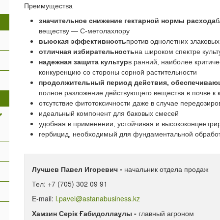
Преимущества
значительное снижение гектарной нормы расхода
б
веществу — С-метолахлору
высокая эффективность
против однолетних злаковых
отличная избирательность
на широком спектре культ
надежная защита культур
в ранний, наиболее критич
конкуренцию со стороны сорной растительности
продолжительный период действия, обеспечиваю
полное разложение действующего вещества в почве к 
отсутствие фитотоксичности даже в случае передозиро
идеальный компонент для баковых смесей
удобная в применении, устойчивая и высококонцентр
гербицид, необходимый для фундаментальной обрабо
Лучшев Павел Игоревич -
начальник отдела продаж
Тел: +7 (705) 302 09 91
E-mail:
l.pavel@astanabusiness.kz
Хамзин Серік Ғабидоллаұлы -
главный агроном