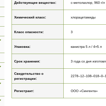
Действующее вещество:
с-метолахлор, 960 г/л
Химический класс:
хлорацетамиды
Класс опасности:
3
Упаковка:
канистра 5 л / 4×5 л
Срок хранения:
3 года со дня изготов
Свидетельство о
2278–12–108–018–0–1
регистрации:
Регистрант:
ООО «Сингента»