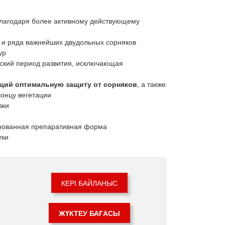
лагодаря более активному действующему
 и ряда важнейших двудольных сорняков
ур
еский период развития, исключающая
щий оптимальную защиту от сорняков
, а также
концу вегетации
вки
ированная препаративная форма
тки
КЕРІ БАЙЛАНЫС
ЖҮКТЕУ БАҒАСЫ