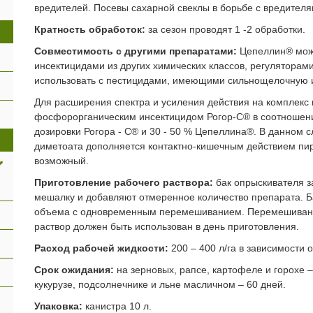
вредителей. Посевы сахарной свеклы в борьбе с вредителя
Кратность обработок:
за сезон проводят 1 -2 обработки.
Совместимость с другими препаратами:
Цепеллин® можн
инсектицидами из других химических классов, регуляторам
использовать с пестицидами, имеющими сильнощелочную 
Для расширения спектра и усиления действия на комплекс 
фосфорорганическим инсектицидом Рогор-С® в соотношени
дозировки Рогора - С® и 30 - 50 % Цепеллина®. В данном 
диметоата дополняется контактно-кишечным действием пи
возможный.
Приготовление рабочего раствора:
бак опрыскивателя з
мешалку и добавляют отмеренное количество препарата. Б
объема с одновременным перемешиванием. Перемешивание
раствор должен быть использован в день приготовления.
Расход рабочей жидкости:
200 – 400 л/га в зависимости о
Срок ожидания:
на зерновых, рапсе, картофеле и горохе –
кукурузе, подсолнечнике и льне масличном – 60 дней.
Упаковка:
канистра 10 л.