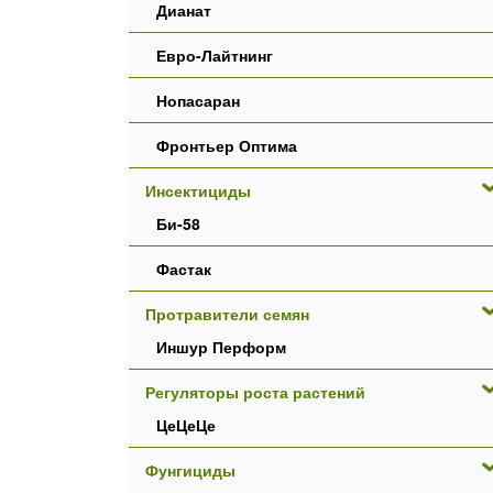
Дианат
Евро-Лайтнинг
Нопасаран
Фронтьер Оптима
Инсектициды
Би-58
Фастак
Протравители семян
Иншур Перформ
Регуляторы роста растений
ЦеЦеЦе
Фунгициды