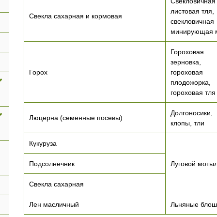
Свекловичная
листовая тля,
Свекла сахарная и кормовая
свекловичная
минирующая 
Гороховая
зерновка,
Горох
гороховая
плодожорка,
гороховая тля
Долгоносики,
Люцерна (семенные посевы)
клопы, тли
Кукуруза
Подсолнечник
Луговой моты
Свекла сахарная
Лен масличный
Льняные блош