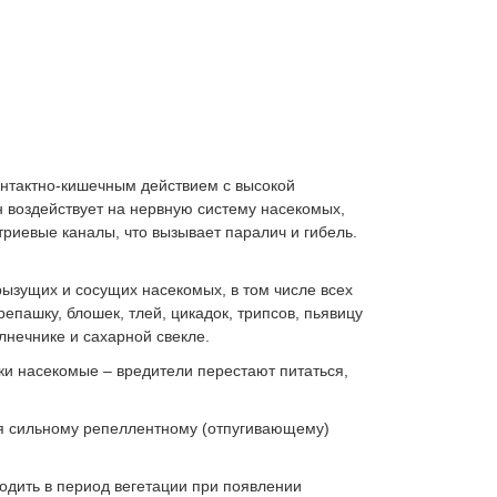
тактно-кишечным действием с высокой
 воздействует на нервную систему насекомых,
риевые каналы, что вызывает паралич и гибель.
зущих и сосущих насекомых, в том числе всех
епашку, блошек, тлей, цикадок, трипсов, пьявицу
олнечнике и сахарной свекле.
ки насекомые – вредители перестают питаться,
я сильному репеллентному (отпугивающему)
дить в период вегетации при появлении