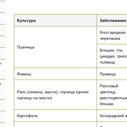
Культура
Заболевание
Клоп вредная
черепашка
Пшеница
Блошки, тли,
цикадки, трип
пьявица
Ячмень
Пьявица
Рапсовый
Рапс (семена, масло), горчица (кроме
цветоед,
горчицы на масло)
крестоцветны
блошки
Картофель
Колорадский 