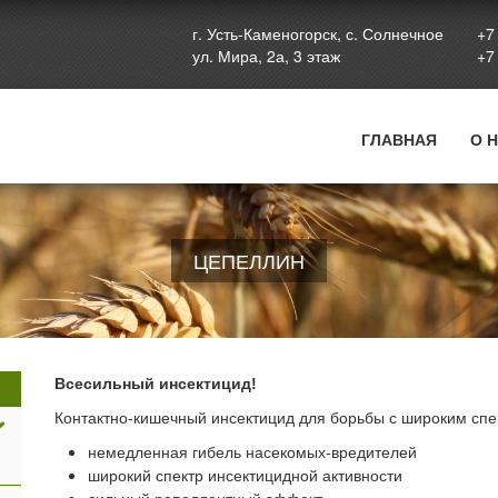
Jump to navigation
г. Усть-Каменогорск, с. Солнечное
+7
ул. Мира, 2а, 3 этаж
+7
ГЛАВНАЯ
О 
ЦЕПЕЛЛИН
Всесильный инсектицид!
Контактно-кишечный инсектицид для борьбы с широким спе
немедленная гибель насекомых-вредителей
широкий спектр инсектицидной активности