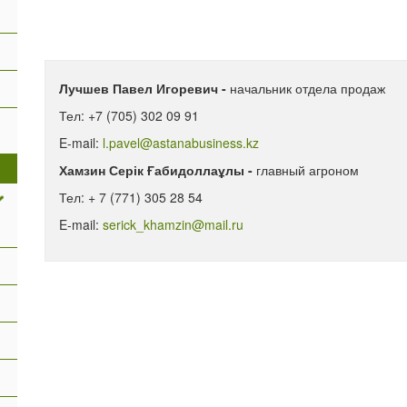
Лучшев Павел Игоревич -
начальник отдела продаж
Тел: +7 (705) 302 09 91
E-mail:
l.pavel@astanabusiness.kz
Хамзин Серік Ғабидоллаұлы -
главный агроном
Тел: + 7 (771) 305 28 54
E-mail:
serick_khamzin@mail.ru