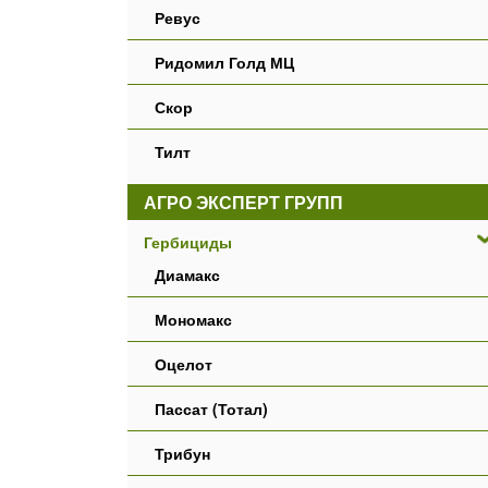
Ревус
Ридомил Голд МЦ
Скор
Тилт
АГРО ЭКСПЕРТ ГРУПП
Гербициды
Диамакс
Мономакс
Оцелот
Пассат (Тотал)
Трибун