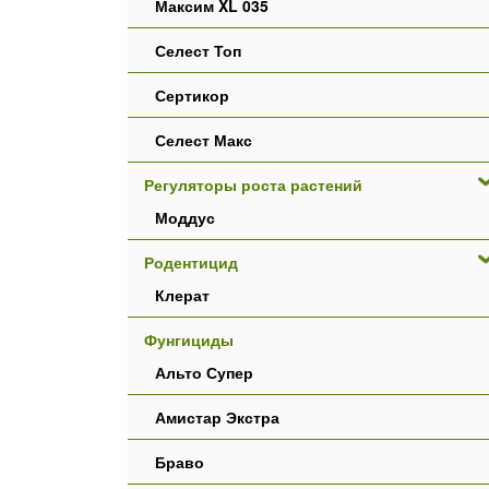
Максим XL 035
Селест Топ
Сертикор
Селест Макс
Регуляторы роста растений
Моддус
Родентицид
Клерат
Фунгициды
Альто Супер
Амистар Экстра
Браво