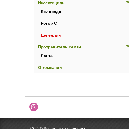
Инсектициды
Колорадо
Рогор С
Цепеллин
Протравители семян
Ланта
О компании
2015 ©
Все права защищены