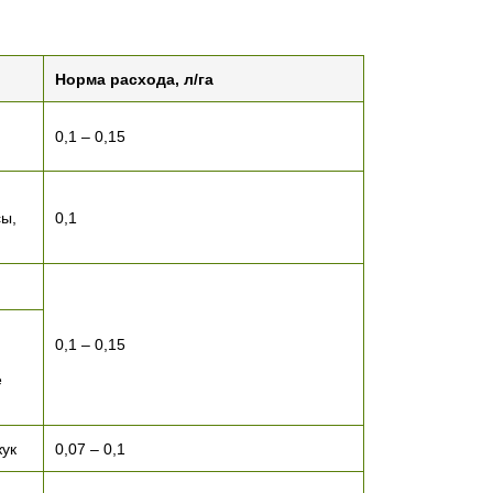
Норма расхода, л/га
0,1 – 0,15
сы,
0,1
0,1 – 0,15
е
жук
0,07 – 0,1