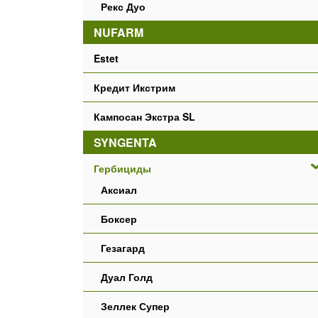
Рекс Дуо
NUFARM
Estet
Кредит Икстрим
Кампосан Экстра SL
SYNGENTA
Гербициды
Аксиал
Боксер
Гезагард
Дуал Голд
Зеллек Супер