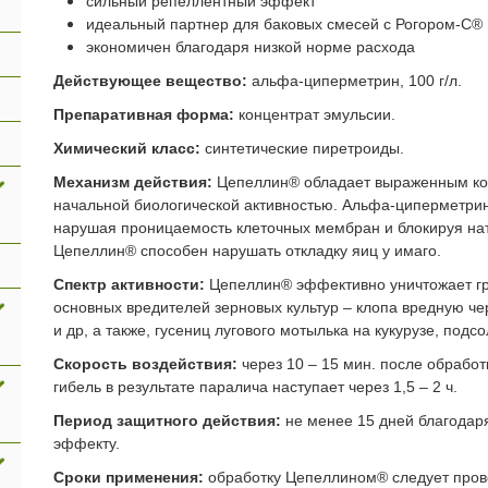
сильный репеллентный эффект
идеальный партнер для баковых смесей с Рогором-С®
экономичен благодаря низкой норме расхода
Действующее вещество:
альфа-циперметрин, 100 г/л.
Препаративная форма:
концентрат эмульсии.
Химический класс:
синтетические пиретроиды.
Механизм действия:
Цепеллин® обладает выраженным кон
начальной биологической активностью. Альфа-циперметрин
нарушая проницаемость клеточных мембран и блокируя нат
Цепеллин® способен нарушать откладку яиц у имаго.
Спектр активности:
Цепеллин® эффективно уничтожает гры
основных вредителей зерновых культур – клопа вредную чер
и др, а также, гусениц лугового мотылька на кукурузе, подс
Скорость воздействия:
через 10 – 15 мин. после обработ
гибель в результате паралича наступает через 1,5 – 2 ч.
Период защитного действия:
не менее 15 дней благодар
эффекту.
Сроки применения:
обработку Цепеллином® следует прово