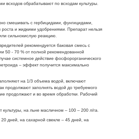
ми всходов обрабатывают по всходам культуры.
о смешивать с гербицидами, фунгицидами,
и роста и жидкими удобрениями. Препарат нельзя
или сильнокислую реакцию.
вредителей рекомендуется баковая смесь с
и 50 - 70 % от полной рекомендованной
случае системное действие фосфорорганического
ретроида – эффект получится максимально
аполняют на 1/3 объема водой, включают
ак продолжают заполнять водой до требуемого
 продолжают и во время обработки. Рабочий
т культуры, на льне масличном – 100 – 200 л/га.
 20 дней, на сахарной свекле – 45 дней, на