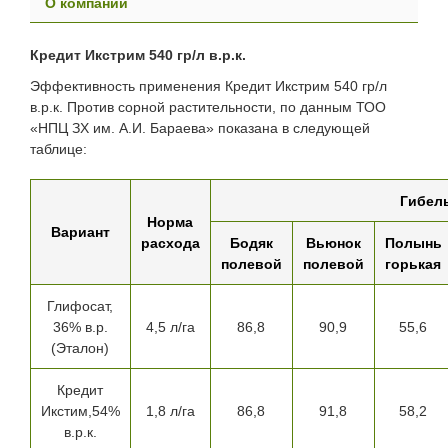
О компании
Кредит Икстрим 540 гр/л в.р.к.
Эффективность применения Кредит Икстрим 540 гр/л
в.р.к. Против сорной растительности, по данным ТОО
«НПЦ ЗХ им. А.И. Бараева» показана в следующей
таблице:
Гибел
Норма
Вариант
расхода
Бодяк
Вьюнок
Полынь
полевой
полевой
горькая
Глифосат,
36% в.р.
4,5 л/га
86,8
90,9
55,6
(Эталон)
Кредит
Икстим,54%
1,8 л/га
86,8
91,8
58,2
в.р.к.