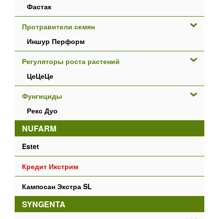
Фастак
Протравители семян
Иншур Перформ
Регуляторы роста растений
ЦеЦеЦе
Фунгициды
Рекс Дуо
NUFARM
Estet
Кредит Икстрим
Кампосан Экстра SL
SYNGENTA