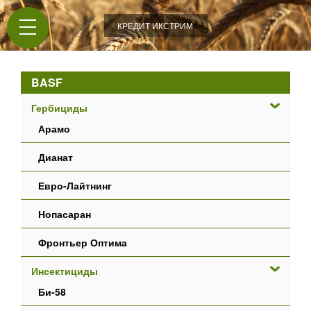
Jump to navigation
КРЕДИТ ИКСТРИМ
BASF
Гербициды
Арамо
Дианат
Евро-Лайтнинг
Нопасаран
Фронтьер Оптима
Инсектициды
Би-58