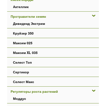
Актеллик
Протравители семян
Дивиденд Экстрим
Круйзер 350
Максим 025
Максим XL 035
Селест Топ
Сертикор
Селест Макс
Регуляторы роста растений
Моддус