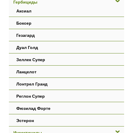
Гербициды
Аксиал
Боксер
Гезагард
Дуал Голд
Зеллек Супер
Ланцелот
Лонтрел Гранд
Реглон Супер
Фюзилад Форте
Эстерон
Инсектициды