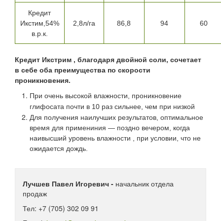
Кредит
Икстим,54%
2,8л/га
86,8
94
60
в.р.к.
Кредит Икстрим , благодаря двойной соли, сочетает
в себе оба преимущества по скорости
проникновения.
При очень высокой влажности, проникновение
глифосата почти в 10 раз сильнее, чем при низкой
Для получения наилучших результатов, оптимальное
время для примениния —
поздно вечером, когда
наивысший уровень влажности , при условии, что не
ожидается дождь.
Лучшев Павел Игоревич -
начальник отдела
продаж
Тел: +7 (705) 302 09 91