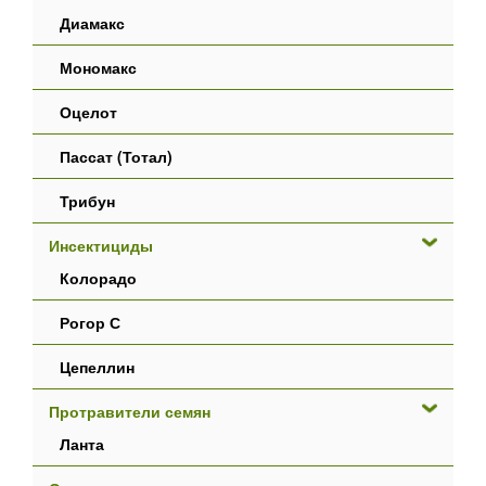
Диамакс
Мономакс
Оцелот
Пассат (Тотал)
Трибун
Инсектициды
Колорадо
Рогор С
Цепеллин
Протравители семян
Ланта