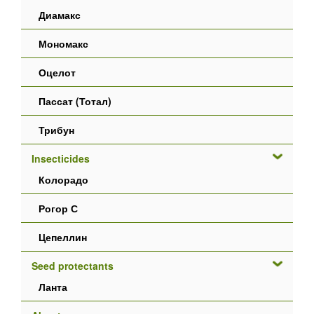
Диамакс
Мономакс
Оцелот
Пассат (Тотал)
Трибун
Insecticides
Колорадо
Рогор С
Цепеллин
Seed protectants
Ланта