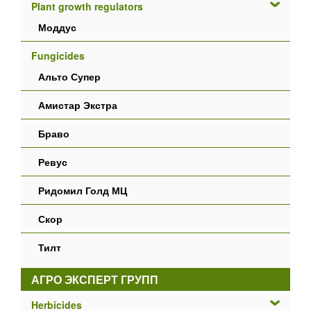
Plant growth regulators
Моддус
Fungicides
Альто Супер
Амистар Экстра
Браво
Ревус
Ридомил Голд МЦ
Скор
Тилт
АГРО ЭКСПЕРТ ГРУПП
Herbicides