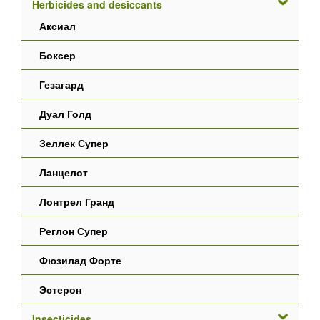
Herbicides and desiccants
Аксиал
Боксер
Гезагард
Дуал Голд
Зеллек Супер
Ланцелот
Лонтрел Гранд
Реглон Супер
Фюзилад Форте
Эстерон
Insecticides