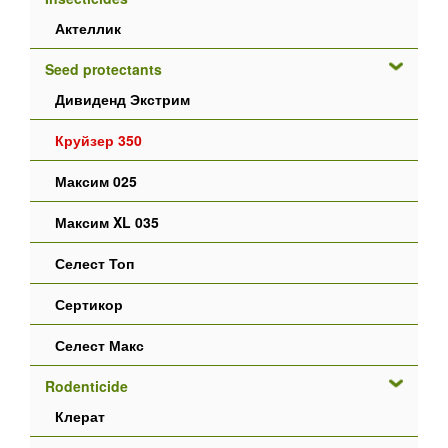
Актеллик
Seed protectants
Дивиденд Экстрим
Круйзер 350
Максим 025
Максим XL 035
Селест Топ
Сертикор
Селест Макс
Rodenticide
Клерат