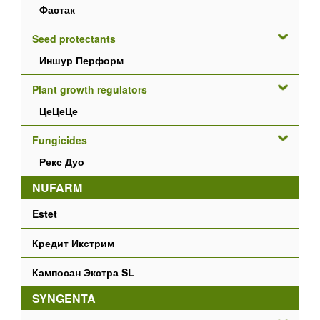
Фастак
Seed protectants
Иншур Перформ
Plant growth regulators
ЦеЦеЦе
Fungicides
Рекс Дуо
NUFARM
Estet
Кредит Икстрим
Кампосан Экстра SL
SYNGENTA