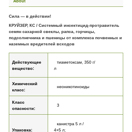
About
Сила — в действии!
КРУЙЗЕР, КС / Системный инсектицид-протравитель
семян сахарной свеклы, рапса, горчицы,
подсолнечника и пшеницы от комплекса почвенных и
наземных вредителей всходов
Действующее
тиаметоксам, 350 г/
вещество:
л
Химический
неоникотиноиды
класс:
Класс
3
опасности:
канистра 5 л /
Упаковка:
4×5 л;