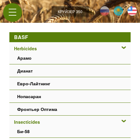
Jump to navigation
КРУЙЗЕР 350
BASF
Herbicides
Арамо
Дианат
Евро-Лайтнинг
Нопасаран
Фронтьер Оптима
Insecticides
Би-58