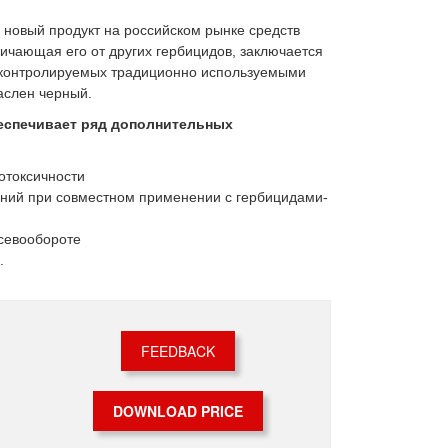
новый продукт на российском рынке средств
личающая его от других гербицидов, заключается
не контролируемых традиционно используемыми
аслен черный.
спечивает ряд дополнительных
отоксичности
ений при совместном применении с гербицидами-
 севообороте
.
FEEDBACK
DOWNLOAD PRICE