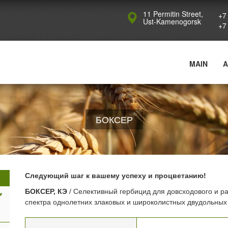
Jump to navigation
11 Permitin Street,
+7
Ust-Kamenogorsk
+7
MAIN
A
БОКСЕР
Следующий шаг к вашему успеху и процветанию!
БОКСЕР, КЭ
/ Селективный гербицид для довсходового и р
спектра однолетних злаковых и широколистных двудольных