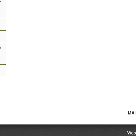
MAI
Main
menu
Webs