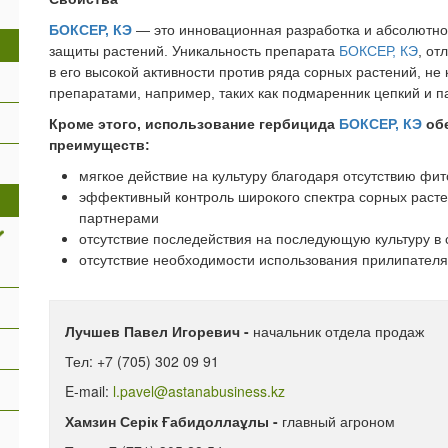
БОКСЕР, КЭ
— это инновационная разработка и абсолютно 
защиты растений. Уникальность препарата
БОКСЕР, КЭ
, от
в его высокой активности против ряда сорных растений, 
препаратами, например, таких как подмаренник цепкий и п
Кроме этого, использование гербицида
БОКСЕР, КЭ
обе
преимуществ:
мягкое действие на культуру благодаря отсутствию фит
эффективный контроль широкого спектра сорных раст
партнерами
отсутствие последействия на последующую культуру в
отсутствие необходимости использования прилипателя
Лучшев Павел Игоревич -
начальник отдела продаж
Тел: +7 (705) 302 09 91
E-mail:
l.pavel@astanabusiness.kz
Хамзин Серік Ғабидоллаұлы -
главный агроном