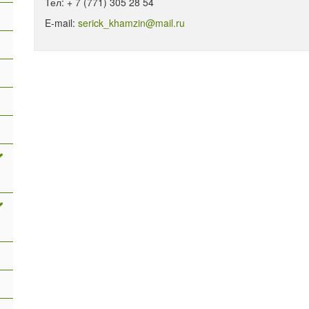
Тел: + 7 (771) 305 28 54
E-mail:
serick_khamzin@mail.ru