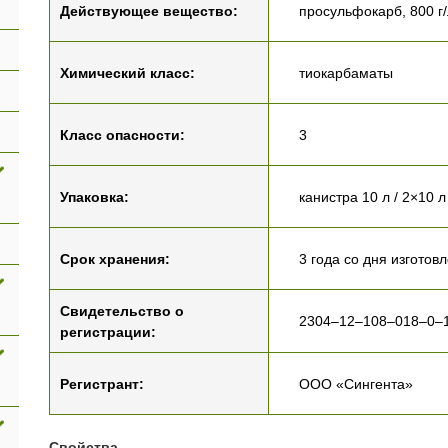
Действующее вещество:
просульфокарб, 800 г/
Химический класс:
тиокарбаматы
Класс опасности:
3
Упаковка:
канистра 10 л / 2×10 л
Срок хранения:
3 года со дня изготов
Свидетельство о
2304–12–108–018–0–1
регистрации:
Регистрант:
ООО «Сингента»
Свойства