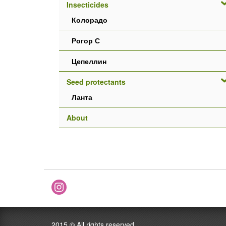
Insecticides
Колорадо
Рогор С
Цепеллин
Seed protectants
Ланта
About
2015 ©
All rights reserved