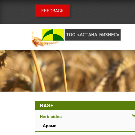
FEEDBACK
BASF
Herbicides
Арамо