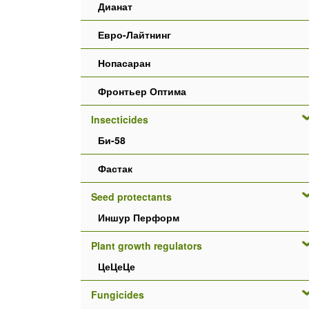
Дианат
Евро-Лайтнинг
Нопасаран
Фронтьер Оптима
Insecticides
Би-58
Фастак
Seed protectants
Иншур Перформ
Plant growth regulators
ЦеЦеЦе
Fungicides