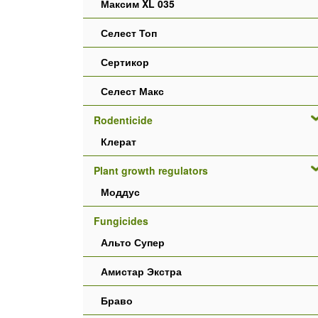
Максим XL 035
Селест Топ
Сертикор
Селест Макс
Rodenticide
Клерат
Plant growth regulators
Моддус
Fungicides
Альто Супер
Амистар Экстра
Браво