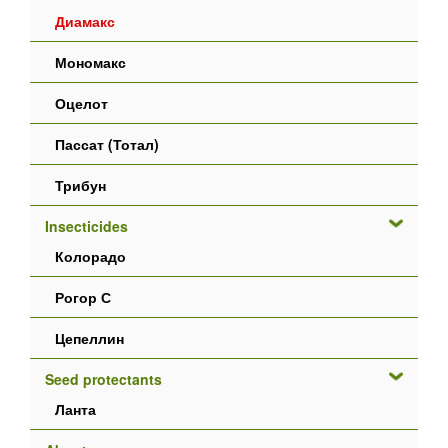
Диамакс
Мономакс
Оцелот
Пассат (Тотал)
Трибун
Insecticides
Колорадо
Рогор С
Цепеллин
Seed protectants
Ланта