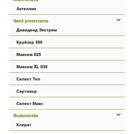
Актеллик
Seed protectants
Дивиденд Экстрим
Круйзер 350
Максим 025
Максим XL 035
Селест Топ
Сертикор
Селест Макс
Rodenticide
Клерат