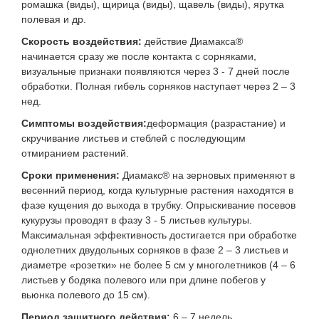
ромашка (виды), щирица (виды), щавель (виды), ярутка
полевая и др.
Скорость воздействия:
действие Диамакса®
начинается сразу же после контакта с сорняками,
визуальные признаки появляются через 3 - 7 дней после
обработки. Полная гибель сорняков наступает через 2 – 3
нед.
Симптомы воздействия:
деформация (разрастание) и
скручивание листьев и стеблей с последующим
отмиранием растений.
Сроки применения:
Диамакс® на зерновых применяют в
весенний период, когда культурные растения находятся в
фазе кущения до выхода в трубку. Опрыскивание посевов
кукурузы проводят в фазу 3 - 5 листьев культуры.
Максимальная эффективность достигается при обработке
однолетних двудольных сорняков в фазе 2 – 3 листьев и
диаметре «розетки» не более 5 см у многолетников (4 – 6
листьев у бодяка полевого или при длине побегов у
вьюнка полевого до 15 см).
Период защитного действия:
6 – 7 недель.