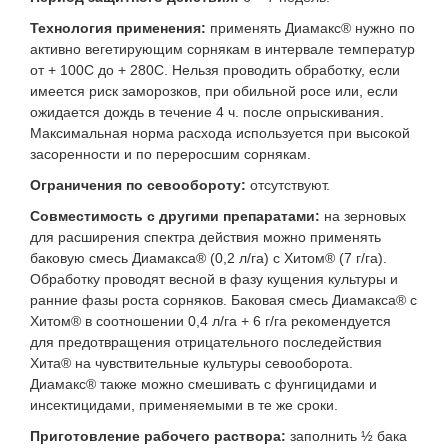
Технология применения:
применять Диамакс® нужно по
активно вегетирующим сорнякам в интервале температур
от + 100С до + 280С. Нельзя проводить обработку, если
имеется риск заморозков, при обильной росе или, если
ожидается дождь в течение 4 ч. после опрыскивания.
Максимальная норма расхода используется при высокой
засоренности и по переросшим сорнякам.
Ограничения по севообороту:
отсутствуют.
Совместимость с другими препаратами:
на зерновых
для расширения спектра действия можно применять
баковую смесь Диамакса® (0,2 л/га) с Хитом® (7 г/га).
Обработку проводят весной в фазу кущения культуры и
ранние фазы роста сорняков. Баковая смесь Диамакса® с
Хитом® в соотношении 0,4 л/га + 6 г/га рекомендуется
для предотвращения отрицательного последействия
Хита® на чувствительные культуры севооборота.
Диамакс® также можно смешивать с фунгицидами и
инсектицидами, применяемыми в те же сроки.
Приготовление рабочего раствора:
заполнить ½ бака