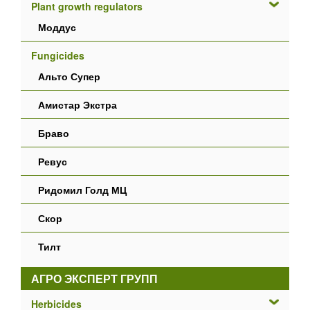
Plant growth regulators
Моддус
Fungicides
Альто Супер
Амистар Экстра
Браво
Ревус
Ридомил Голд МЦ
Скор
Тилт
АГРО ЭКСПЕРТ ГРУПП
Herbicides