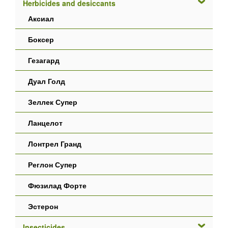
Herbicides and desiccants
Аксиал
Боксер
Гезагард
Дуал Голд
Зеллек Супер
Ланцелот
Лонтрел Гранд
Реглон Супер
Фюзилад Форте
Эстерон
Insecticides