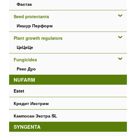
Фастак
Seed protectants
Иншур Перформ
Plant growth regulators
ЦеЦеЦе
Fungicides
Рекс Дуо
NUFARM
Estet
Кредит Икстрим
Кампосан Экстра SL
SYNGENTA