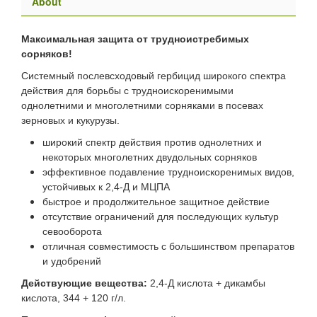
About
Максимальная защита от трудноистребимых
сорняков!
Системный послевсходовый гербицид широкого спектра
действия для борьбы с трудноискоренимыми
однолетними и многолетними сорняками в посевах
зерновых и кукурузы.
широкий спектр действия против однолетних и
некоторых многолетних двудольных сорняков
эффективное подавление трудноискоренимых видов,
устойчивых к 2,4-Д и МЦПА
быстрое и продолжительное защитное действие
отсутствие ограничений для последующих культур
севооборота
отличная совместимость с большинством препаратов
и удобрений
Действующие вещества:
2,4-Д кислота + дикамбы
кислота, 344 + 120 г/л.