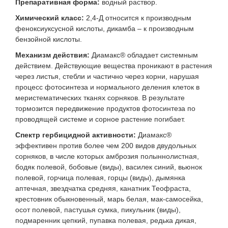
Препаративная форма:
водный раствор.
Химический класс:
2,4-Д относится к производным
феноксиуксусной кислоты, дикамба – к производным
бензойной кислоты.
Механизм действия:
Диамакс® обладает системным
действием. Действующие вещества проникают в растения
через листья, стебли и частично через корни, нарушая
процесс фотосинтеза и нормального деления клеток в
меристематических тканях сорняков. В результате
тормозится передвижение продуктов фотосинтеза по
проводящей системе и сорное растение погибает.
Спектр гербицидной активности:
Диамакс®
эффективен против более чем 200 видов двудольных
сорняков, в числе которых амброзия полыннолистная,
бодяк полевой, бобовые (виды), василек синий, вьюнок
полевой, горчица полевая, горцы (виды), дымянка
аптечная, звездчатка средняя, канатник Теофраста,
крестовник обыкновенный, марь белая, мак-самосейка,
осот полевой, пастушья сумка, пикульник (виды),
подмаренник цепкий, пупавка полевая, редька дикая,