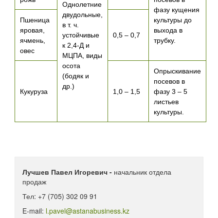
Однолетние
фазу кущения
двудольные,
Пшеница
культуры до
в т. ч.
яровая,
выхода в
устойчивые
0,5 – 0,7
ячмень,
трубку.
к 2,4-Д и
овес
МЦПА, виды
осота
Опрыскивание
(бодяк и
посевов в
др.)
Кукуруза
1,0 – 1,5
фазу 3 – 5
листьев
культуры.
Лучшев Павел Игоревич -
начальник отдела
продаж
Тел: +7 (705) 302 09 91
E-mail:
l.pavel@astanabusiness.kz