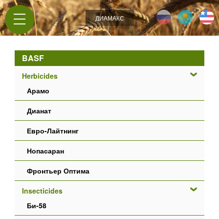
Jump to navigation
ДИАМАКС
BASF
Herbicides
Арамо
Дианат
Евро-Лайтнинг
Нопасаран
Фронтьер Оптима
Insecticides
Би-58