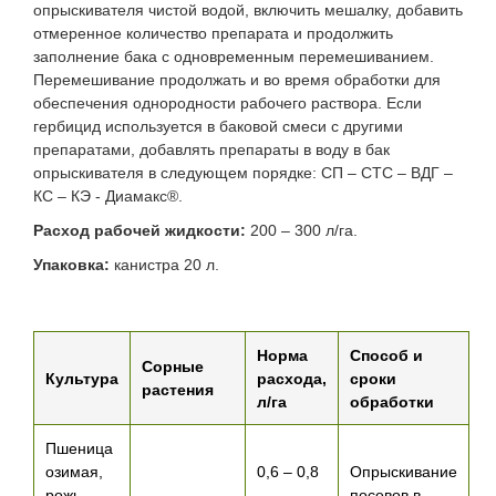
опрыскивателя чистой водой, включить мешалку, добавить
отмеренное количество препарата и продолжить
заполнение бака с одновременным перемешиванием.
Перемешивание продолжать и во время обработки для
обеспечения однородности рабочего раствора. Если
гербицид используется в баковой смеси с другими
препаратами, добавлять препараты в воду в бак
опрыскивателя в следующем порядке: СП – СТС – ВДГ –
КС – КЭ - Диамакс®.
Расход рабочей жидкости:
200 – 300 л/га.
Упаковка:
канистра 20 л.
Норма
Способ и
Сорные
Культура
расхода,
сроки
растения
л/га
обработки
Пшеница
озимая,
0,6 – 0,8
Опрыскивание
рожь
посевов в